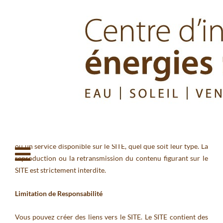
disponibles.
Le contenu et les informations affichés sur le SITE sont la
propriété du Centre d’interprétation des énergies
renouvelables (ci-après appelé CIER), qui l’exploite pour votre
usage personnel à des fins non commerciales. Vous ne pouvez
visionner les informations figurant sur le SITE autre que pour
votre utilisation personnelle, à titre d’information et à des fins
strictement non commerciales. Vous ne pouvez pas modifier,
copier, diffuser, transmettre, afficher, réaliser, reproduire,
publier, fournir sous licence, créer des travaux dérivés de,
transférer ou vendre une information, un logiciel, un produit
ou un service disponible sur le SITE, quel que soit leur type. La
reproduction ou la retransmission du contenu figurant sur le
SITE est strictement interdite.
Limitation de Responsabilité
Vous pouvez créer des liens vers le SITE. Le SITE contient des