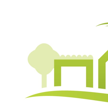
Conditions
d'utilisation
Conditions d’utilisation
La présente décrit les conditions d’utilisation du site energie-
richelieu.com ci-après appelé «SITE»). Si vous n’êtes pas
d’accord avec ces conditions, veuillez quitter immédiatement
le SITE et ne pas utiliser les informations et services qui y sont