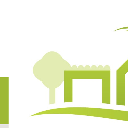
Plan du site
205-B, 8e Avenue à Richelieu (Québec) J3L 3N5
(450) 982-2437